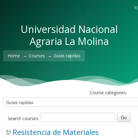
Yo
Universidad Nacional
Agraria La Molina
Home
→
Courses
→
Guias rapidas
Course categories:
Search courses:
Resistencia de Materiales