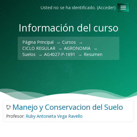
Usted no se ha identificado. (
Acceder
)
Español - Internacional ‎(es)‎
Información del curso
Página Principal
→
Cursos
→
CICLO REGULAR
→
AGRONOMIA
→
Suelos
→
AG4027-P-1691
→
Resumen
Manejo y Conservacion del Suelo
Profesor:
Ruby Antonieta Vega Ravello