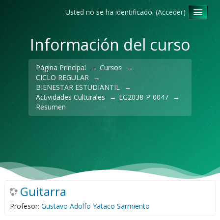
Usted no se ha identificado. (
Acceder
)
Español - Internacional ‎(es)‎
Información del curso
Página Principal
→
Cursos
→
CICLO REGULAR
→
BIENESTAR ESTUDIANTIL
→
Actividades Culturales
→
EG2038-P-0047
→
Resumen
Guitarra
Profesor:
Gustavo Adolfo Yataco Sarmiento