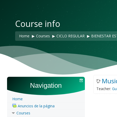
Course info
Home
▶︎
Courses
▶︎
CICLO REGULAR
▶︎
BIENESTAR ES
Music
Navigation
Teacher:
Gu
Home
Anuncios de la página
Courses