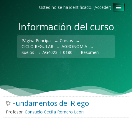
Usted no se ha identificado. (
Acceder
)
Español - Internacional ‎(es)‎
Información del curso
Página Principal
→
Cursos
→
CICLO REGULAR
→
AGRONOMIA
→
Suelos
→
AG4023-T-0180
→
Resumen
Fundamentos del Riego
Profesor:
Consuelo Cecilia Romero Leon