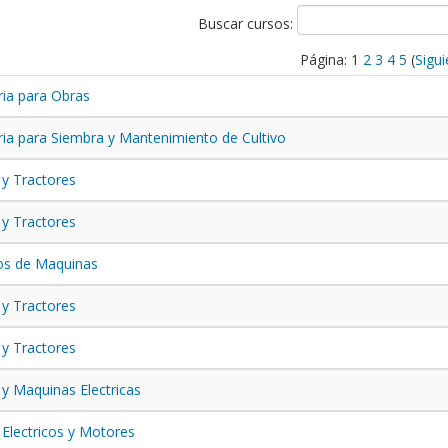
Buscar cursos:
Página:
1
2
3
4
5
(
Sigui
ia para Obras
ia para Siembra y Mantenimiento de Cultivo
y Tractores
y Tractores
os de Maquinas
y Tractores
y Tractores
 y Maquinas Electricas
 Electricos y Motores