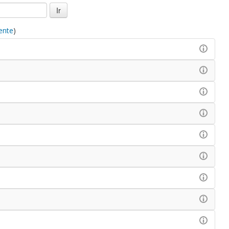
ente
)