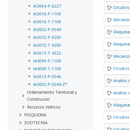
IA3064-P-6227
Circuitos
IA3016-P-1109
Mecaniza
IA3016-T-1109
IA3002-P-0544
Maquinar
IA3072-P-9290
Maquinar
IA3072-T-9290
IA3013-T-4322
Mecaniza
IA4099-P-1109
Circuitos
IA4099-T-1109
IA3013-P-0546
Analisis
IA3002-P-0544-Z*
Ordenamiento Territorial y
Analisis
Construcion
Maquinar
Recursos Hidricos
PESQUERIA
Circuitos
ZOOTECNIA
Circuitos