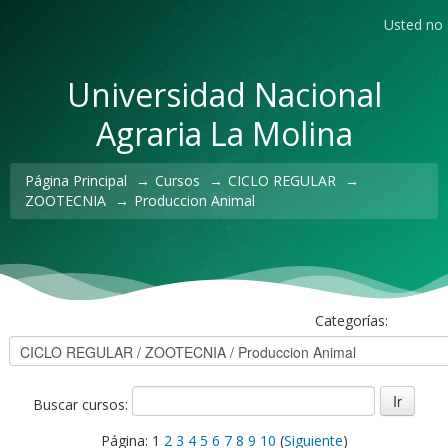
Usted no s
Universidad Nacional
Agraria La Molina
Página Principal
→
Cursos
→
CICLO REGULAR
→
ZOOTECNIA
→
Produccion Animal
Categorías:
Buscar cursos:
Página:
1
2
3
4
5
6
7
8
9
10
(
Siguiente
)