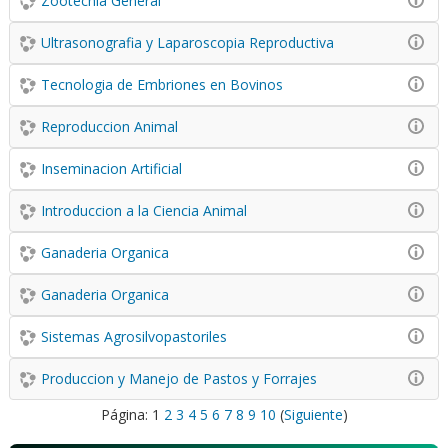
Zootecnia General
Ultrasonografia y Laparoscopia Reproductiva
Tecnologia de Embriones en Bovinos
Reproduccion Animal
Inseminacion Artificial
Introduccion a la Ciencia Animal
Ganaderia Organica
Ganaderia Organica
Sistemas Agrosilvopastoriles
Produccion y Manejo de Pastos y Forrajes
Página:
1
2
3
4
5
6
7
8
9
10
(
Siguiente
)