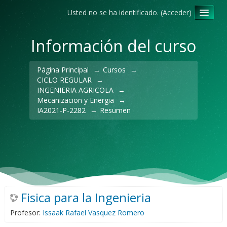
Usted no se ha identificado. (
Acceder
)
Español - Internacional ‎(es)‎
Información del curso
Página Principal
→
Cursos
→
CICLO REGULAR
→
INGENIERIA AGRICOLA
→
Mecanizacion y Energia
→
IA2021-P-2282
→
Resumen
Fisica para la Ingenieria
Profesor:
Issaak Rafael Vasquez Romero