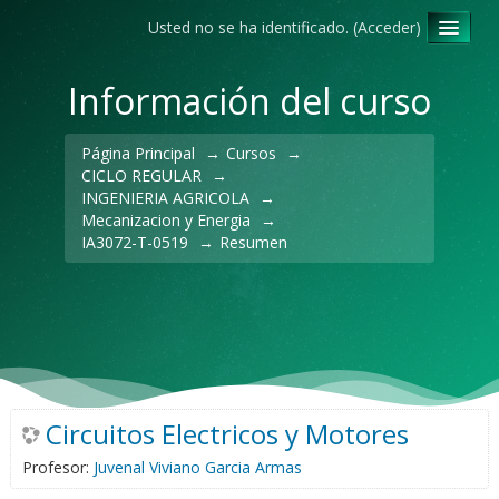
Usted no se ha identificado. (
Acceder
)
Español - Internacional ‎(es)‎
Información del curso
Página Principal
→
Cursos
→
CICLO REGULAR
→
INGENIERIA AGRICOLA
→
Mecanizacion y Energia
→
IA3072-T-0519
→
Resumen
Circuitos Electricos y Motores
Profesor:
Juvenal Viviano Garcia Armas